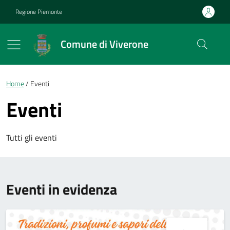
Vai ai contenuti
Vai al footer
Regione Piemonte
Comune di Viverone
Briciole di pane
Home
Eventi
Eventi
Tutti gli eventi
Eventi in evidenza