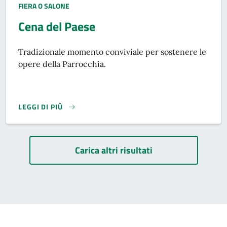
TIPO EVENTO:
FIERA O SALONE
Cena del Paese
Tradizionale momento conviviale per sostenere le
opere della Parrocchia.
LEGGI DI PIÙ
Paginazione
Carica altri risultati