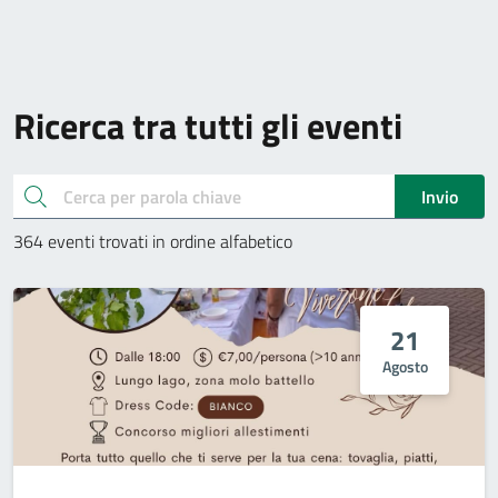
Ricerca tra tutti gli eventi
cerca
Invio
364 eventi trovati in ordine alfabetico
21
Agosto