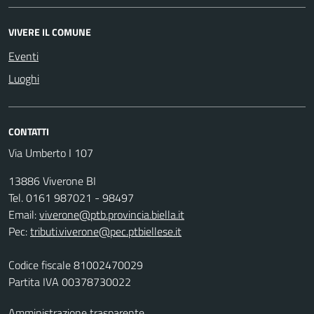
VIVERE IL COMUNE
Eventi
Luoghi
CONTATTI
Via Umberto I 107
13886 Viverone BI
Tel. 0161 987021 - 98497
Email:
viverone@ptb.provincia.biella.it
Pec:
tributi.viverone@pec.ptbiellese.it
Codice fiscale 81002470029
Partita IVA 00378730022
Amministrazione trasparente