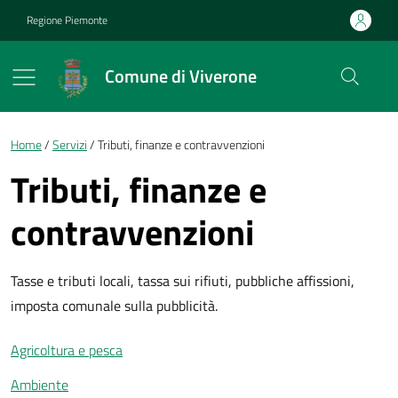
Vai ai contenuti
Vai al footer
Regione Piemonte
Comune di Viverone
Briciole di pane
Home
Servizi
Tributi, finanze e contravvenzioni
Tributi, finanze e
contravvenzioni
Tasse e tributi locali, tassa sui rifiuti, pubbliche affissioni,
imposta comunale sulla pubblicità.
Agricoltura e pesca
Ambiente