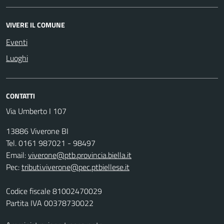
VIVERE IL COMUNE
Eventi
Luoghi
CONTATTI
Via Umberto I 107
13886 Viverone BI
Tel. 0161 987021 - 98497
Email:
viverone@ptb.provincia.biella.it
Pec:
tributi.viverone@pec.ptbiellese.it
Codice fiscale 81002470029
Partita IVA 00378730022