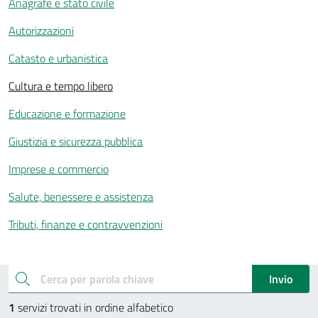
Anagrafe e stato civile
Autorizzazioni
Catasto e urbanistica
Cultura e tempo libero
Educazione e formazione
Giustizia e sicurezza pubblica
Imprese e commercio
Salute, benessere e assistenza
Tributi, finanze e contravvenzioni
Esplora tutti i servizi
cerca
Invio
1
servizi trovati in ordine alfabetico