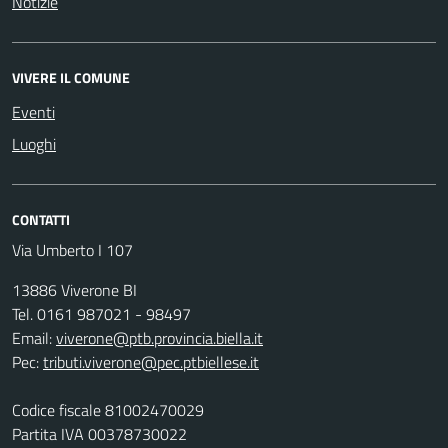
Notizie
VIVERE IL COMUNE
Eventi
Luoghi
CONTATTI
Via Umberto I 107
13886 Viverone BI
Tel. 0161 987021 - 98497
Email:
viverone@ptb.provincia.biella.it
Pec:
tributi.viverone@pec.ptbiellese.it
Codice fiscale 81002470029
Partita IVA 00378730022