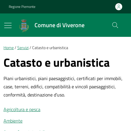
Vai ai contenuti
Vai al footer
Regione Piemonte
Comune di Viverone
Briciole di pane
Home
Servizi
Catasto e urbanistica
Catasto e urbanistica
Piani urbanistici, piani paesaggistici, certificati per immobili,
case, terreni, edifici, compatibilità e vincoli paesaggistici,
conformità, destinazione d’uso.
Agricoltura e pesca
Ambiente