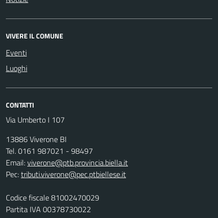
VIVERE IL COMUNE
Eventi
Luoghi
CONTATTI
Via Umberto I 107
13886 Viverone BI
Tel. 0161 987021 - 98497
Email:
viverone@ptb.provincia.biella.it
Pec:
tributi.viverone@pec.ptbiellese.it
Codice fiscale 81002470029
Partita IVA 00378730022