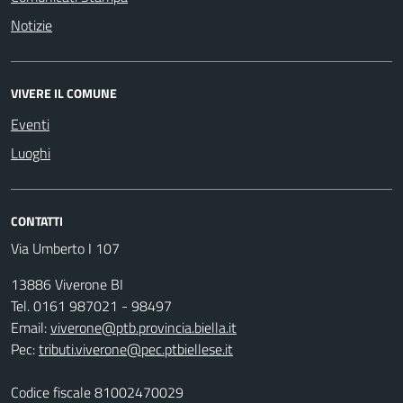
Notizie
VIVERE IL COMUNE
Eventi
Luoghi
CONTATTI
Via Umberto I 107
13886 Viverone BI
Tel. 0161 987021 - 98497
Email:
viverone@ptb.provincia.biella.it
Pec:
tributi.viverone@pec.ptbiellese.it
Codice fiscale 81002470029