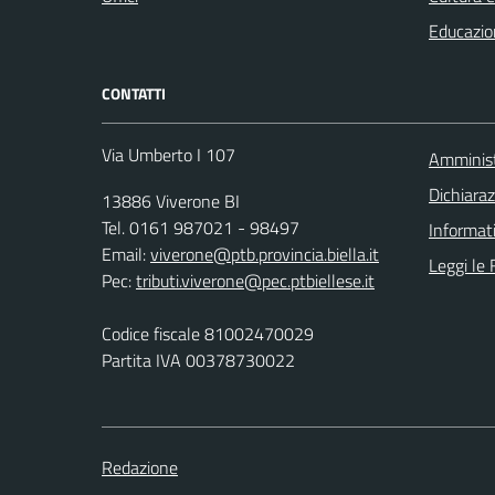
Educazio
CONTATTI
Via Umberto I 107
Amminist
Dichiaraz
13886 Viverone BI
Tel. 0161 987021 - 98497
Informat
Email:
viverone@ptb.provincia.biella.it
Leggi le
Pec:
tributi.viverone@pec.ptbiellese.it
Codice fiscale 81002470029
Partita IVA 00378730022
Redazione