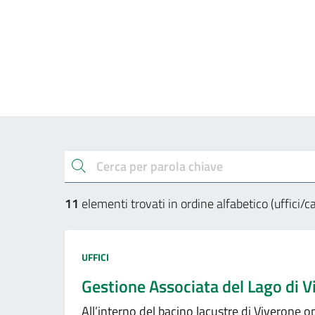
Esplora gli uffici e a
cerca
11
elementi trovati in ordine alfabetico (uffici/
Tipo amministrazione:
UFFICI
Gestione Associata del Lago di 
All’interno del bacino lacustre di Viverone op