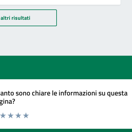
altri risultati
anto sono chiare le informazioni su questa
gina?
a da 1 a 5 stelle la pagina
ta 1 stelle su 5
Valuta 2 stelle su 5
Valuta 3 stelle su 5
Valuta 4 stelle su 5
Valuta 5 stelle su 5