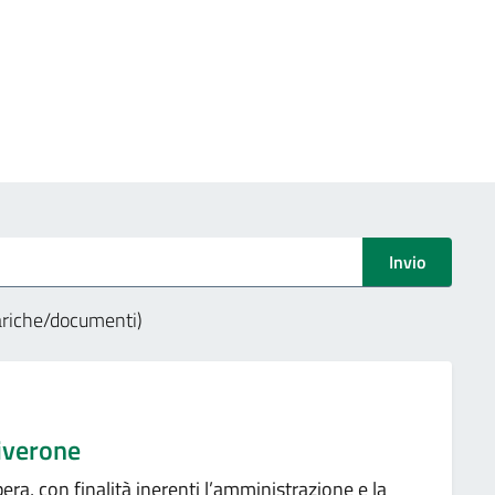
ree
Invio
cariche/documenti)
Viverone
era, con finalità inerenti l’amministrazione e la