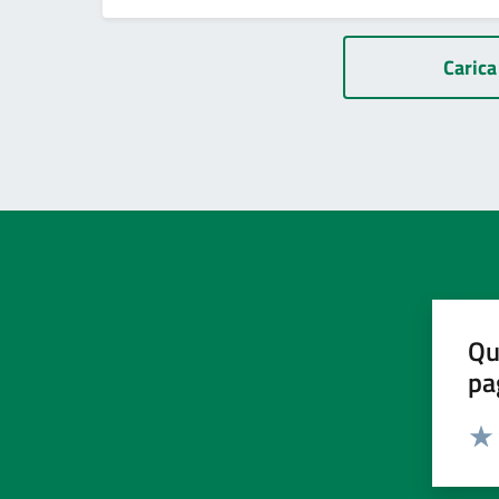
Paginazione
Carica 
Qu
pa
Valut
Valu