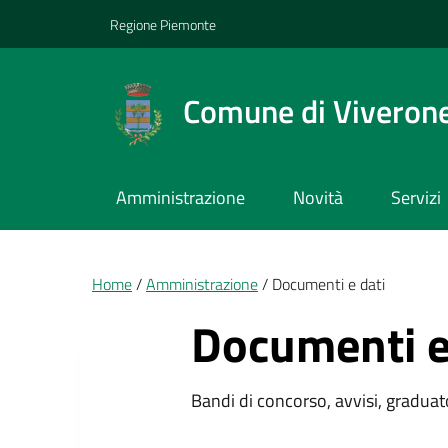
Vai ai contenuti
Vai al footer
Regione Piemonte
Comune di Viveron
Amministrazione
Novità
Servizi
Briciole di pane
Home
Amministrazione
Documenti e dati
Documenti e
Bandi di concorso, avvisi, graduato