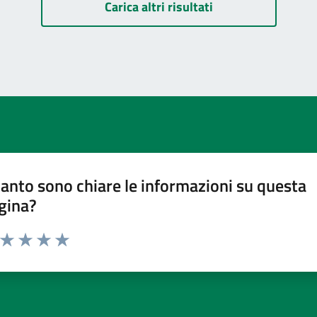
Carica altri risultati
anto sono chiare le informazioni su questa
gina?
a da 1 a 5 stelle la pagina
ta 1 stelle su 5
Valuta 2 stelle su 5
Valuta 3 stelle su 5
Valuta 4 stelle su 5
Valuta 5 stelle su 5