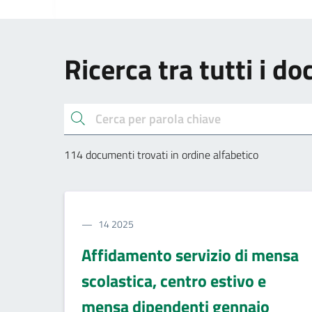
Ricerca tra tutti i d
cerca
114 documenti trovati in ordine alfabetico
14 2025
Affidamento servizio di mensa
scolastica, centro estivo e
mensa dipendenti gennaio