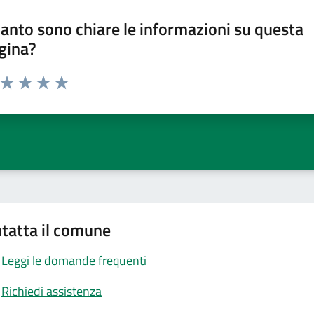
anto sono chiare le informazioni su questa
gina?
a da 1 a 5 stelle la pagina
ta 1 stelle su 5
Valuta 2 stelle su 5
Valuta 3 stelle su 5
Valuta 4 stelle su 5
Valuta 5 stelle su 5
tatta il comune
Leggi le domande frequenti
Richiedi assistenza