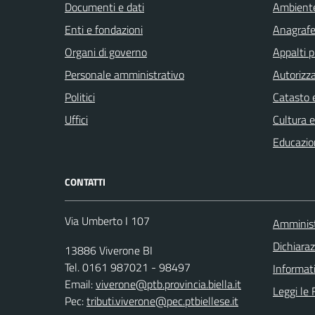
Documenti e dati
Ambient
Enti e fondazioni
Anagrafe 
Organi di governo
Appalti p
Personale amministrativo
Autorizza
Politici
Catasto e
Uffici
Cultura 
Educazio
CONTATTI
Via Umberto I 107
Amminist
Dichiaraz
13886 Viverone BI
Tel. 0161 987021 - 98497
Informat
Email:
viverone@ptb.provincia.biella.it
Leggi le
Pec:
tributi.viverone@pec.ptbiellese.it