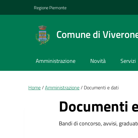
Vai ai contenuti
Vai al footer
Regione Piemonte
Comune di Viveron
Amministrazione
Novità
Servizi
Briciole di pane
Home
Amministrazione
Documenti e dati
Documenti e
Bandi di concorso, avvisi, graduato