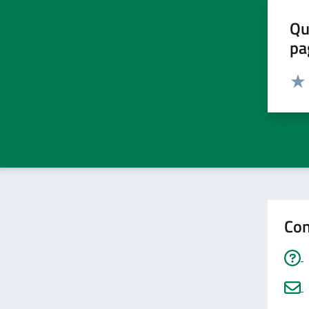
Qu
pa
Valut
Valu
Con