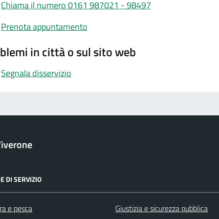
Chiama il numero 0161 987021 - 98497
Prenota appuntamento
blemi in città o sul sito web
Segnala disservizio
iverone
E DI SERVIZIO
ra e pesca
Giustizia e sicurezza pubblica