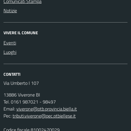
Comunicati Stampa
Notizie
VIVERE IL COMUNE
Eventi
Luoghi
CONTATTI
Via Umberto I 107
13886 Viverone BI
Tel. 0161 987021 - 98497
Email:
viverone@ptb.provincia.biella.it
Pec:
tributi.viverone@pec.ptbiellese.it
Codice fiscale 81002470029