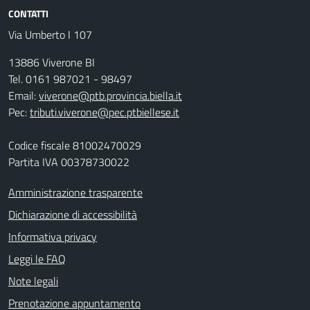
CONTATTI
Via Umberto I 107
13886 Viverone BI
Tel. 0161 987021 - 98497
Email:
viverone@ptb.provincia.biella.it
Pec:
tributi.viverone@pec.ptbiellese.it
Codice fiscale 81002470029
Partita IVA 00378730022
Amministrazione trasparente
Dichiarazione di accessibilità
Informativa privacy
Leggi le FAQ
Note legali
Prenotazione appuntamento