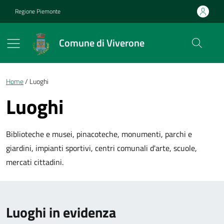
Vai ai contenuti
Vai al footer
Regione Piemonte
Comune di Viverone
Briciole di pane
Home
Luoghi
Luoghi
Biblioteche e musei, pinacoteche, monumenti, parchi e
giardini, impianti sportivi, centri comunali d'arte, scuole,
mercati cittadini.
Luoghi in evidenza