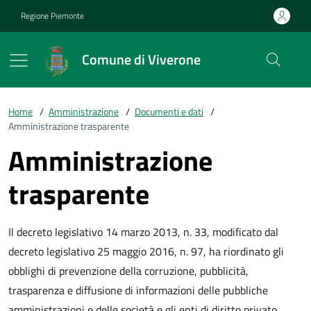
Vai ai contenuti
Vai al footer
Regione Piemonte
Comune di Viverone
Home
/
Amministrazione
/
Documenti e dati
/
Amministrazione trasparente
Amministrazione
trasparente
Il decreto legislativo 14 marzo 2013, n. 33, modificato dal
decreto legislativo 25 maggio 2016, n. 97, ha riordinato gli
obblighi di prevenzione della corruzione, pubblicità,
trasparenza e diffusione di informazioni delle pubbliche
amministrazioni e delle società e gli enti di diritto privato