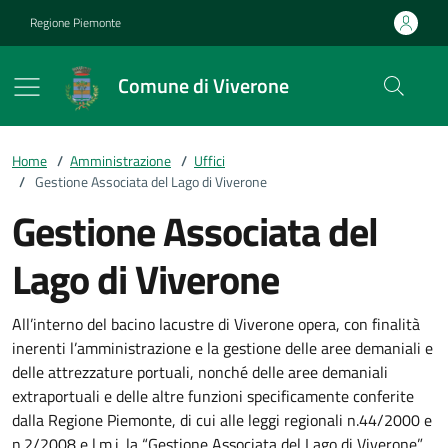
Vai ai contenuti
Vai al footer
Regione Piemonte
Comune di Viverone
Home
/
Amministrazione
/
Uffici
/
Gestione Associata del Lago di Viverone
Gestione Associata del
Lago di Viverone
All’interno del bacino lacustre di Viverone opera, con finalità
inerenti l’amministrazione e la gestione delle aree demaniali e
delle attrezzature portuali, nonché delle aree demaniali
extraportuali e delle altre funzioni specificamente conferite
dalla Regione Piemonte, di cui alle leggi regionali n.44/2000 e
n.2/2008 e l.m.i. la “Gestione Associata del Lago di Viverone”,