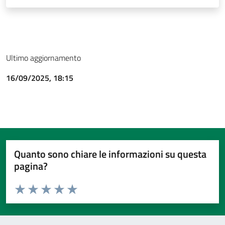
Ultimo aggiornamento
16/09/2025, 18:15
Quanto sono chiare le informazioni su questa
pagina?
Valuta da 1 a 5 stelle la pagina
Valuta 1 stelle su 5
Valuta 2 stelle su 5
Valuta 3 stelle su 5
Valuta 4 stelle su 5
Valuta 5 stelle su 5