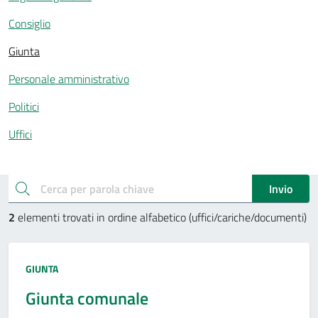
Consiglio
Giunta
Personale amministrativo
Politici
Uffici
Esplora gli uffici e aree
cerca
Invio
2
elementi trovati in ordine alfabetico (uffici/cariche/documenti)
Tipo amministrazione:
GIUNTA
Giunta comunale