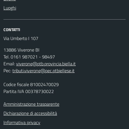
Luoghi
CONTATTI
Via Umberto I 107
13886 Viverone BI
Tel. 0161 987021 - 98497
Email:
viverone@ptb.provincia.biella.it
Pec:
tributi.viverone@pec.ptbiellese.it
Codice fiscale 81002470029
Partita IVA 00378730022
Amministrazione trasparente
Dichiarazione di accessibilità
Informativa privacy