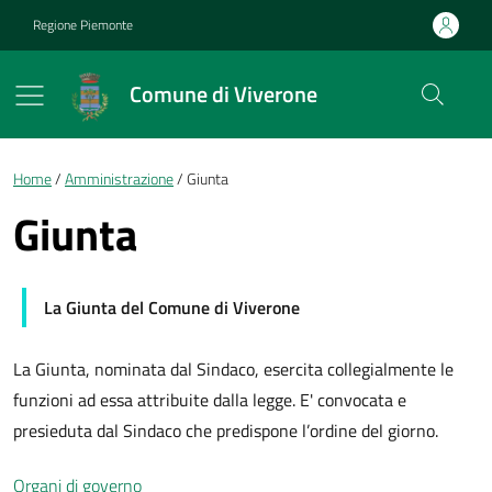
Vai ai contenuti
Vai al footer
Regione Piemonte
Comune di Viverone
Briciole di pane
Home
Amministrazione
Giunta
Giunta
La Giunta del Comune di Viverone
La Giunta, nominata dal Sindaco, esercita collegialmente le
funzioni ad essa attribuite dalla legge. E' convocata e
presieduta dal Sindaco che predispone l’ordine del giorno.
Organi di governo