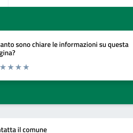
anto sono chiare le informazioni su questa
gina?
a da 1 a 5 stelle la pagina
ta 1 stelle su 5
Valuta 2 stelle su 5
Valuta 3 stelle su 5
Valuta 4 stelle su 5
Valuta 5 stelle su 5
tatta il comune