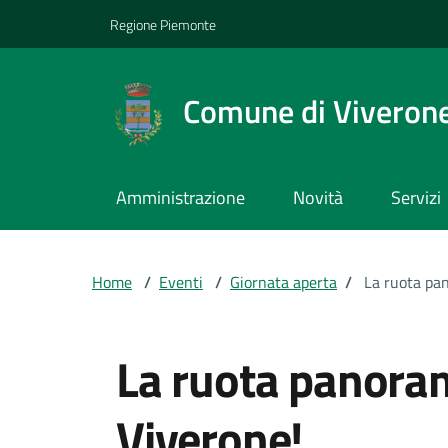
Vai ai contenuti
Vai al footer
Regione Piemonte
Comune di Viveron
Amministrazione
Novità
Servizi
Home
/
Eventi
/
Giornata aperta
/
La ruota pa
La ruota panoram
Viverone!