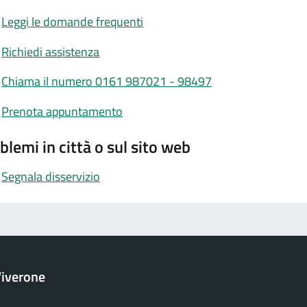
Leggi le domande frequenti
Richiedi assistenza
Chiama il numero 0161 987021 - 98497
Prenota appuntamento
blemi in città o sul sito web
Segnala disservizio
iverone