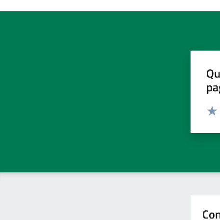
Qu
pa
Valut
Valu
Con