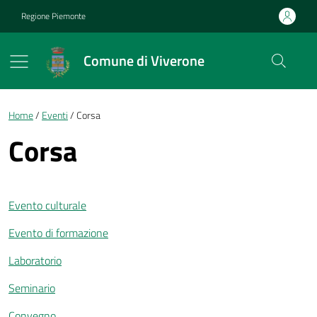
Vai ai contenuti
Vai al footer
Regione Piemonte
Comune di Viverone
Briciole di pane
Home
Eventi
Corsa
Corsa
Evento culturale
Evento di formazione
Laboratorio
Seminario
Convegno