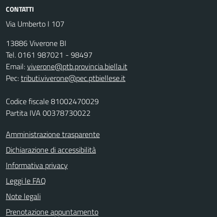
CONTATTI
Via Umberto I 107
13886 Viverone BI
Tel. 0161 987021 - 98497
Email:
viverone@ptb.provincia.biella.it
Pec:
tributi.viverone@pec.ptbiellese.it
Codice fiscale 81002470029
Partita IVA 00378730022
Amministrazione trasparente
Dichiarazione di accessibilità
Informativa privacy
Leggi le FAQ
Note legali
Prenotazione appuntamento