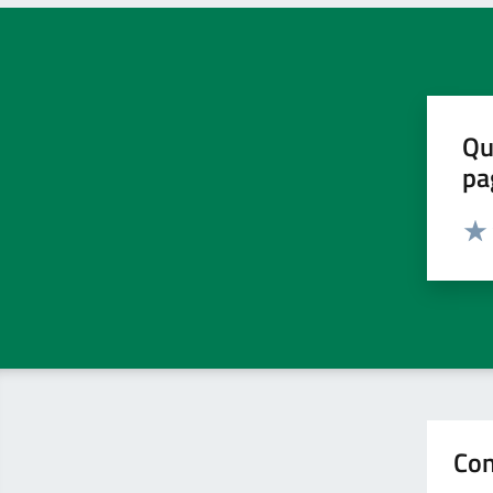
Qu
pa
Valut
Valu
Con