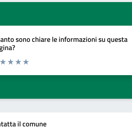
anto sono chiare le informazioni su questa
gina?
a da 1 a 5 stelle la pagina
ta 1 stelle su 5
Valuta 2 stelle su 5
Valuta 3 stelle su 5
Valuta 4 stelle su 5
Valuta 5 stelle su 5
tatta il comune