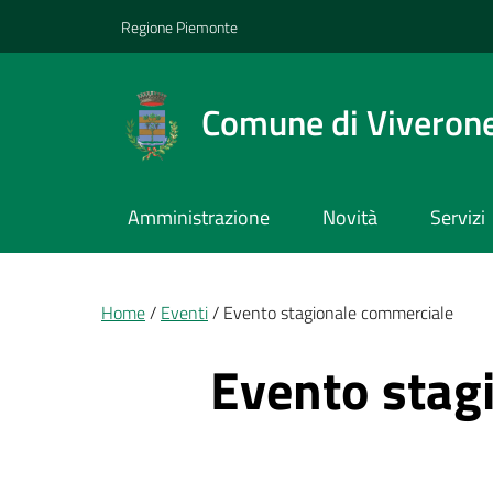
Vai ai contenuti
Vai al footer
Regione Piemonte
Comune di Viveron
Amministrazione
Novità
Servizi
Briciole di pane
Home
Eventi
Evento stagionale commerciale
Evento stag