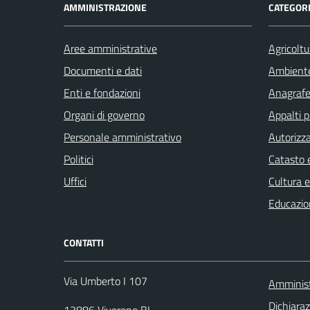
AMMINISTRAZIONE
CATEGORI
Aree amministrative
Agricoltu
Documenti e dati
Ambient
Enti e fondazioni
Anagrafe 
Organi di governo
Appalti p
Personale amministrativo
Autorizza
Politici
Catasto e
Uffici
Cultura 
Educazio
CONTATTI
Via Umberto I 107
Amminist
Dichiaraz
13886 Viverone BI