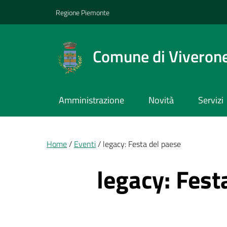
Vai ai contenuti
Vai al footer
Regione Piemonte
Comune di Viveron
Amministrazione
Novità
Servizi
Briciole di pane
Home
Eventi
legacy: Festa del paese
legacy: Fest