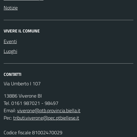
Notizie
VIVERE IL COMUNE
Eventi
Luoghi
CONTATTI
Via Umberto I 107
13886 Viverone BI
Tel. 0161 987021 - 98497
Email:
viverone@ptb.provincia.biella.it
Pec:
tributi.viverone@pec.ptbiellese.it
Codice fiscale 81002470029