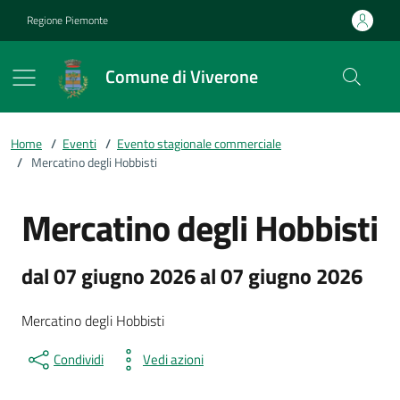
Vai ai contenuti
Vai al footer
Regione Piemonte
Comune di Viverone
Home
/
Eventi
/
Evento stagionale commerciale
/
Mercatino degli Hobbisti
Mercatino degli Hobbisti
dal 07 giugno 2026 al 07 giugno 2026
Mercatino degli Hobbisti
Condividi
Vedi azioni