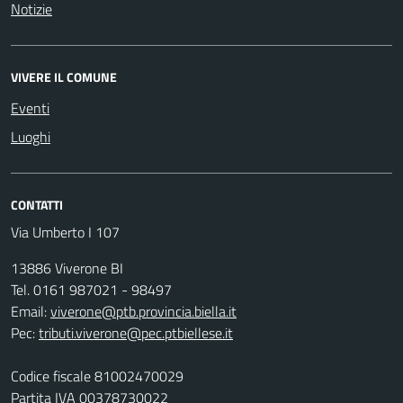
Notizie
VIVERE IL COMUNE
Eventi
Luoghi
CONTATTI
Via Umberto I 107
13886 Viverone BI
Tel. 0161 987021 - 98497
Email:
viverone@ptb.provincia.biella.it
Pec:
tributi.viverone@pec.ptbiellese.it
Codice fiscale 81002470029
Partita IVA 00378730022