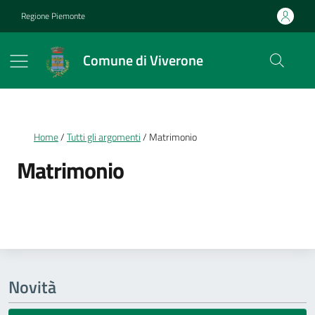
Vai ai contenuti
Vai al footer
Regione Piemonte
Comune di Viverone
Briciole di pane
Home
Tutti gli argomenti
Matrimonio
Matrimonio
Dettagli della notizia
Novità