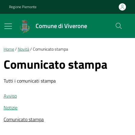
Vai ai contenuti
Vai al footer
Regione Piemonte
Comune di Viverone
Briciole di pane
Home
Novità
Comunicato stampa
Comunicato stampa
Tutti i comunicati stampa
Avviso
Notizie
Comunicato stampa