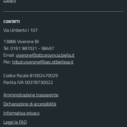
Luoghi
CONTATTI
Via Umberto I 107
13886 Viverone BI
Tel. 0161 987021 - 98497
Email:
viverone@ptb.provincia.biella.it
Pec:
tributi.viverone@pec.ptbiellese.it
Codice fiscale 81002470029
Partita IVA 00378730022
Amministrazione trasparente
Dichiarazione di accessibilità
Informativa privacy
Leggi le FAQ