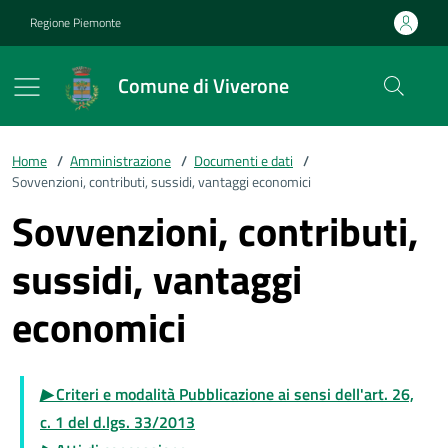
Vai ai contenuti
Vai al footer
Regione Piemonte
Comune di Viverone
Home
/
Amministrazione
/
Documenti e dati
/
Sovvenzioni, contributi, sussidi, vantaggi economici
Sovvenzioni, contributi,
sussidi, vantaggi
economici
▶
Criteri e modalità Pubblicazione ai sensi dell'art. 26,
c. 1 del d.lgs. 33/2013