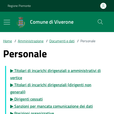
Vai ai contenuti
Vai al footer
Regione Piemonte
Comune di Viverone
Home
/
Amministrazione
/
Documenti e dati
/
Personale
Personale
▶ Titolari di incarichi dirigenziali o amministrativi di
vertice
▶ Titolari di incarichi dirigenziali (dirigenti non
generali)
▶ Dirigenti cessati
▶ Sanzioni per mancata comunicazione dei dati
▶ Posizioni organizzative