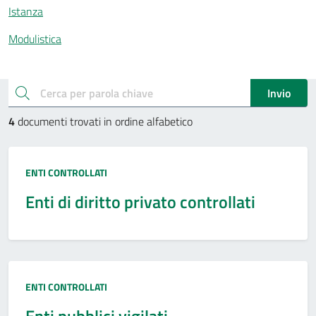
Istanza
Modulistica
Esplora documenti pubblici
cerca
Invio
4
documenti trovati in ordine alfabetico
Tipo:
ENTI CONTROLLATI
Enti di diritto privato controllati
Tipo:
ENTI CONTROLLATI