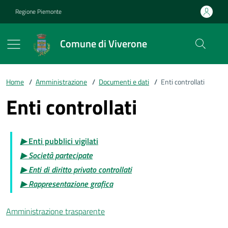
Vai ai contenuti
Vai al footer
Regione Piemonte
Comune di Viverone
Home
/
Amministrazione
/
Documenti e dati
/
Enti controllati
Enti controllati
▶
Enti pubblici vigilati
▶ Società partecipate
▶ Enti di diritto privato controllati
▶ Rappresentazione grafica
Amministrazione trasparente