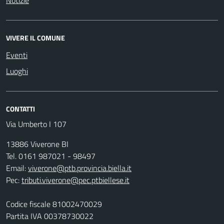
Notizie
VIVERE IL COMUNE
Eventi
Luoghi
CONTATTI
Via Umberto I 107
13886 Viverone BI
Tel. 0161 987021 - 98497
Email:
viverone@ptb.provincia.biella.it
Pec:
tributi.viverone@pec.ptbiellese.it
Codice fiscale 81002470029
Partita IVA 00378730022