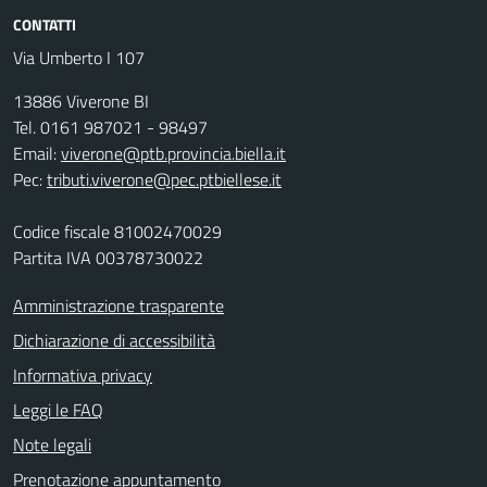
CONTATTI
Via Umberto I 107
13886 Viverone BI
Tel. 0161 987021 - 98497
Email:
viverone@ptb.provincia.biella.it
Pec:
tributi.viverone@pec.ptbiellese.it
Codice fiscale 81002470029
Partita IVA 00378730022
Amministrazione trasparente
Dichiarazione di accessibilità
Informativa privacy
Leggi le FAQ
Note legali
Prenotazione appuntamento