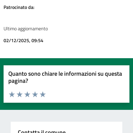
Patrocinato da:
Ultimo aggiornamento
02/12/2025, 09:54
Quanto sono chiare le informazioni su questa
pagina?
Valuta da 1 a 5 stelle la pagina
Valuta 1 stelle su 5
Valuta 2 stelle su 5
Valuta 3 stelle su 5
Valuta 4 stelle su 5
Valuta 5 stelle su 5
Contatta il comune