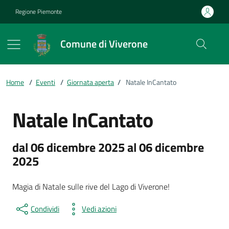
Vai ai contenuti
Vai al footer
Regione Piemonte
Comune di Viverone
Home
/
Eventi
/
Giornata aperta
/
Natale InCantato
Natale InCantato
dal 06 dicembre 2025 al 06 dicembre
2025
Magia di Natale sulle rive del Lago di Viverone!
Condividi
Vedi azioni