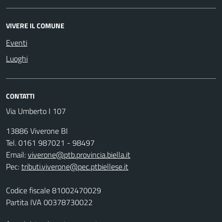
VIVERE IL COMUNE
Eventi
Luoghi
CONTATTI
Via Umberto I 107
13886 Viverone BI
Tel. 0161 987021 - 98497
Email:
viverone@ptb.provincia.biella.it
Pec:
tributi.viverone@pec.ptbiellese.it
Codice fiscale 81002470029
Partita IVA 00378730022