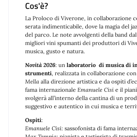
Cos'è?
La Proloco di Viverone, in collaborazione co
serata indimenticabile, dove la magia del ja
del parco. Le note avvolgenti della band dal
migliori vini spumanti dei produttori di Vi
musica, gusto e natura.
Novità 2026
: un
laboratorio di musica di i
strumenti
, realizzata in collaborazione con
Mella
alla direzione artistica e da ospiti d’e
fama internazionale
Emanuele Cisi
e il pian
svolgerà all’interno della cantina di un pro
suggestivo e autentico in cui musica e terri
Ospiti
:
Emanuele Cisi
: sassofonista di fama interna
Max Tempia
: pianista e tastierista di trasm