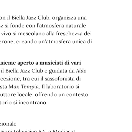
n il Biella Jazz Club, organizza una
zz si fonde con l’atmosfera naturale
 vivo si mescolano alla freschezza dei
verone, creando un'atmosfera unica di
nsieme aperto a musicisti di vari
 il Biella Jazz Club e guidata da
Aldo
ccezione, tra cui il sassofonista di
ista
Max Tempia
. Il laboratorio si
duttore locale, offrendo un contesto
torio si incontrano.
zionale
issioni televisive RAI e Mediaset