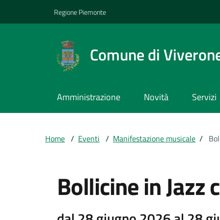
Vai ai contenuti
Vai al footer
Regione Piemonte
Comune di Viveron
Amministrazione
Novità
Servizi
Home
/
Eventi
/
Manifestazione musicale
/
Bol
Bollicine in Jazz
dal 28 giugno 2026 al 28 g