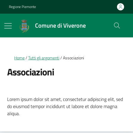
Vai ai contenuti
Vai al footer
Regione Piemonte
Comune di Viverone
Briciole di pane
Home
Tutti gli argomenti
Associazioni
Associazioni
Dettagli della notizia
Lorem ipsum dolor sit amet, consectetur adipiscing elit, sed
do eiusmod tempor incididunt ut labore et dolore magna
aliqua.