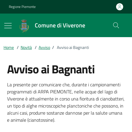
Vai ai contenuti
Vai al footer
Regione Piemonte
Comune di Viverone
Home
/
Novità
/
Avviso
/
Avviso ai Bagnanti
Avviso ai Bagnanti
Dettagli della notizia
La presente per comunicare che, durante i campionamenti
programmati di ARPA PIEMONTE, nelle acque del lago di
Viverone è attualmente in corso una fioritura di cianobatteri,
un tipo di alghe microscopiche planctoniche che possono, in
alcuni casi, produrre sostanze dannose per la salute umana
e animale (cianotossine).