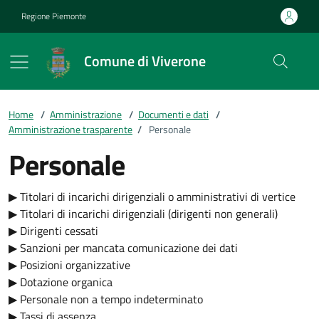
Vai ai contenuti
Vai al footer
Regione Piemonte
Comune di Viverone
Home
/
Amministrazione
/
Documenti e dati
/
Amministrazione trasparente
/
Personale
Personale
▶ Titolari di incarichi dirigenziali o amministrativi di vertice
▶ Titolari di incarichi dirigenziali (dirigenti non generali)
▶ Dirigenti cessati
▶ Sanzioni per mancata comunicazione dei dati
▶ Posizioni organizzative
▶ Dotazione organica
▶ Personale non a tempo indeterminato
▶ Tassi di assenza