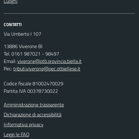
Luoghi
CONTATTI
Via Umberto I 107
13886 Viverone BI
Tel. 0161 987021 - 98497
Email:
viverone@ptb.provincia.biella.it
Pec:
tributi.viverone@pec.ptbiellese.it
Codice fiscale 81002470029
Partita IVA 00378730022
Amministrazione trasparente
Dichiarazione di accessibilità
Informativa privacy
Leggi le FAQ