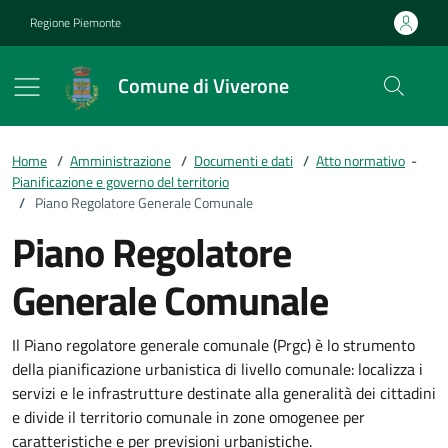
Vai ai contenuti
Vai al footer
Regione Piemonte
Comune di Viverone
Home
/
Amministrazione
/
Documenti e dati
/
Atto normativo
-
Pianificazione e governo del territorio
/
Piano Regolatore Generale Comunale
Piano Regolatore
Generale Comunale
Il Piano regolatore generale comunale (Prgc) è lo strumento
della pianificazione urbanistica di livello comunale: localizza i
servizi e le infrastrutture destinate alla generalità dei cittadini
e divide il territorio comunale in zone omogenee per
caratteristiche e per previsioni urbanistiche.