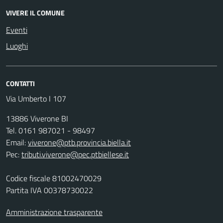
VIVERE IL COMUNE
Eventi
Luoghi
CONTATTI
Via Umberto I 107
13886 Viverone BI
Tel. 0161 987021 - 98497
Email:
viverone@ptb.provincia.biella.it
Pec:
tributi.viverone@pec.ptbiellese.it
Codice fiscale 81002470029
Partita IVA 00378730022
Amministrazione trasparente