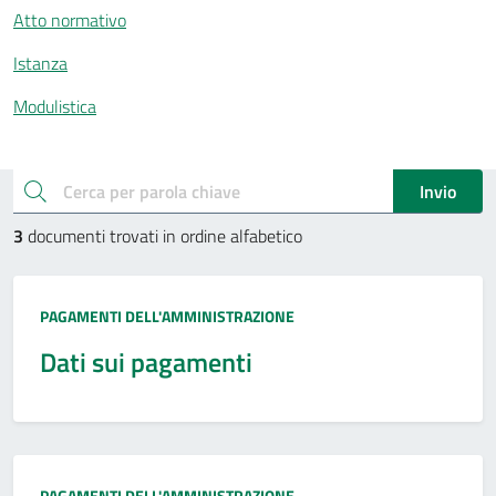
Atto normativo
Istanza
Modulistica
Esplora documenti pubblici
cerca
Invio
3
documenti trovati in ordine alfabetico
Tipo:
PAGAMENTI DELL'AMMINISTRAZIONE
Dati sui pagamenti
Tipo:
PAGAMENTI DELL'AMMINISTRAZIONE