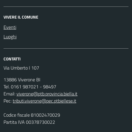
VIVERE IL COMUNE
Eventi
Luoghi
CONTATTI
Via Umberto I 107
13886 Viverone BI
Tel. 0161 987021 - 98497
Email:
viverone@ptb.provincia.biella.it
Pec:
tributi.viverone@pec.ptbiellese.it
Codice fiscale 81002470029
Partita IVA 00378730022