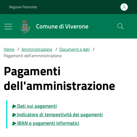
Vai ai contenuti
Vai al footer
Regione Piemonte
Comune di Viverone
Home
/
Amministrazione
/
Documenti e dati
/
Pagamenti dell'amministrazione
Pagamenti
dell'amministrazione
▶
Dati sui pagamenti
▶
Indicatore di tempestività dei pagamenti
▶
IBAN e pagamenti informatici