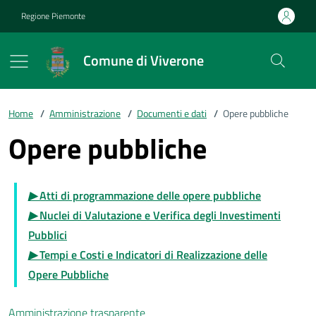
Vai ai contenuti
Vai al footer
Regione Piemonte
Comune di Viverone
Home
/
Amministrazione
/
Documenti e dati
/
Opere pubbliche
Opere pubbliche
▶
Atti di programmazione delle opere pubbliche
▶
Nuclei di Valutazione e Verifica degli Investimenti
Pubblici
▶
Tempi e Costi e Indicatori di Realizzazione delle
Opere Pubbliche
Amministrazione trasparente