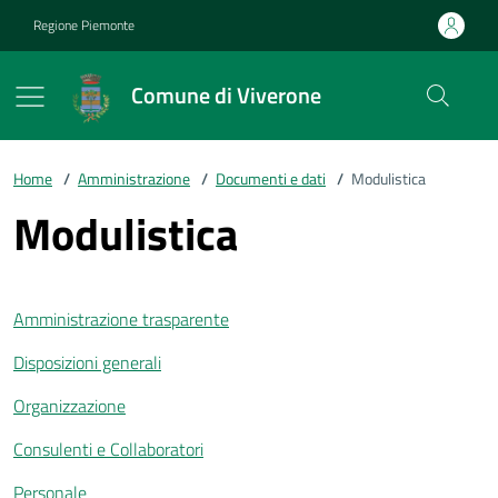
Vai ai contenuti
Vai al footer
Regione Piemonte
Comune di Viverone
Home
/
Amministrazione
/
Documenti e dati
/
Modulistica
Modulistica
Amministrazione trasparente
Disposizioni generali
Organizzazione
Consulenti e Collaboratori
Personale