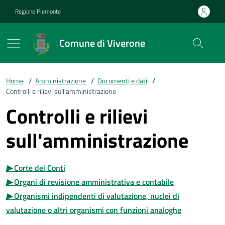
Vai ai contenuti
Vai al footer
Regione Piemonte
Comune di Viverone
Home
/
Amministrazione
/
Documenti e dati
/
Controlli e rilievi sull'amministrazione
Controlli e rilievi
sull'amministrazione
▶
Corte dei Conti
▶
Organi di revisione amministrativa e contabile
▶
Organismi indipendenti di valutazione, nuclei di
valutazione o altri organismi con funzioni analoghe