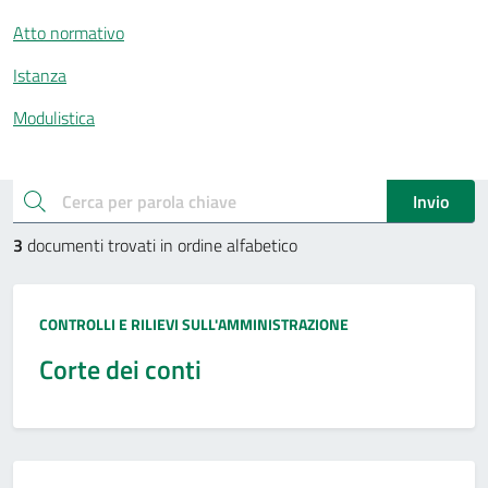
Atto normativo
Istanza
Modulistica
Esplora documenti pubblici
cerca
Invio
3
documenti trovati in ordine alfabetico
Tipo:
CONTROLLI E RILIEVI SULL'AMMINISTRAZIONE
Corte dei conti