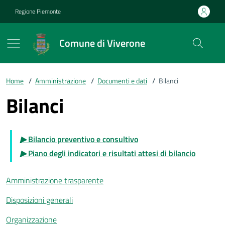
Vai ai contenuti
Vai al footer
Regione Piemonte
Comune di Viverone
Home
/
Amministrazione
/
Documenti e dati
/
Bilanci
Bilanci
▶
Bilancio preventivo e consultivo
▶
Piano degli indicatori e risultati attesi di bilancio
Amministrazione trasparente
Disposizioni generali
Organizzazione