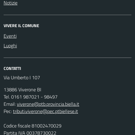
Notizie
VIVERE IL COMUNE
Eventi
Luoghi
CONTATTI
Via Umberto I 107
13886 Viverone BI
Tel. 0161 987021 - 98497
Email:
viverone@ptb.provincia.biella.it
Pec:
tributi.viverone@pec.ptbiellese.it
Codice fiscale 81002470029
Partita IVA 00378730022